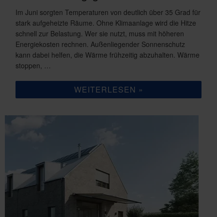
Im Juni sorgten Temperaturen von deutlich über 35 Grad für
stark aufgeheizte Räume. Ohne Klimaanlage wird die Hitze
schnell zur Belastung. Wer sie nutzt, muss mit höheren
Energiekosten rechnen. Außenliegender Sonnenschutz
kann dabei helfen, die Wärme frühzeitig abzuhalten. Wärme
stoppen, …
„ANGENEHM
WEITERLESEN
KÜHL:
AUSSENLIEGENDER S
ONNENSCHUTZ G
EGEN D
IE S
OMMERHITZE“