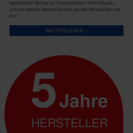
wesentlichen Beitrag zur Energieeffizienz Ihres Hauses –
und hat dadurch direkten Einfluss auf den Klimaschutz und
Ihre …
„ENERGIE
WEITERLESEN
SPAREN
UND
KLIMA
SCHÜTZEN“