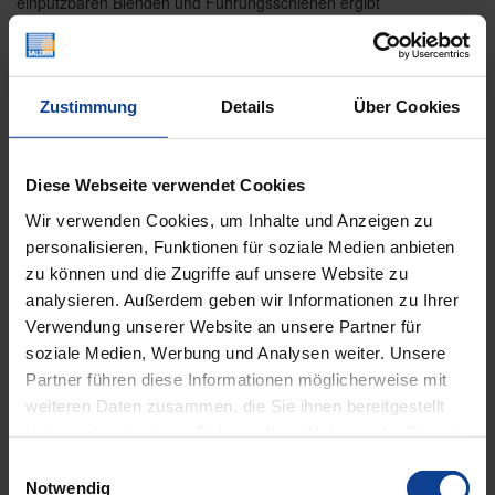
einputzbaren Blenden und Führungsschienen ergibt
sich ein harmonisches Gesamtbild. Sie entscheiden
ob die seitliche Führung ein weiteres, sichtbares
Gestaltungselement sein soll oder ob Sie den
Komfort der easyZIP-Führung genießen möchten.
Zustimmung
Details
Über Cookies
Brillante Extras
Diese Webseite verwendet Cookies
Wir verwenden Cookies, um Inhalte und Anzeigen zu
Geländersystem VisioNeo Sun
personalisieren, Funktionen für soziale Medien anbieten
zu können und die Zugriffe auf unsere Website zu
WEITERE INFORMATIONEN ZU
AUSSTATTUNGSEXTRAS FENSTER-
analysieren. Außerdem geben wir Informationen zu Ihrer
MARKISEN
Verwendung unserer Website an unsere Partner für
WEITERE INFORMATIONEN ZU
soziale Medien, Werbung und Analysen weiter. Unsere
STOFFQUALITÄTEN
Partner führen diese Informationen möglicherweise mit
weiteren Daten zusammen, die Sie ihnen bereitgestellt
haben oder die sie im Rahmen Ihrer Nutzung der Dienste
Farben & Stoffe
gesammelt haben.
Einwilligungsauswahl
Notwendig