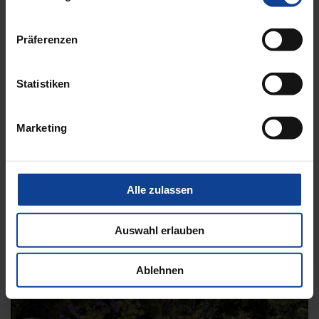
WEITERE INFORMATIONEN
Präferenzen
Das könnte Sie auch interessieren
Statistiken
Marketing
Alle zulassen
Auswahl erlauben
Ablehnen