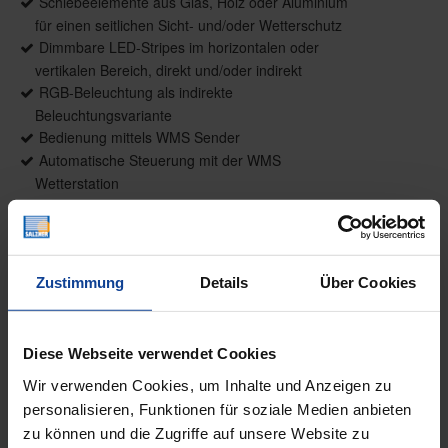
Schiebeelemente aus Glas, Holz oder Aluminium
für einen seitlichen Sicht- und/oder Wetterschutz
Dimmbare LED-Stripes im horizontalen oder
vertikalen Bereich, direkt und/oder indirekt
RGB-Beleuchtung als indirekte
Beleuchtungsvariante
Bedienung mittels WMS Sender
Automatische Steuerung mit der WMS
Wetterstation
WEITERE INFORMATIONEN ZU
AUSSTATTUNGSEXTRAS LAMAXA
LAMELLENDÄCHER
Zustimmung
Details
Über Cookies
Farben
Diese Webseite verwendet Cookies
Wir verwenden Cookies, um Inhalte und Anzeigen zu
WEITERE INFORMATIONEN
personalisieren, Funktionen für soziale Medien anbieten
zu können und die Zugriffe auf unsere Website zu
Das könnte Sie auch interessieren