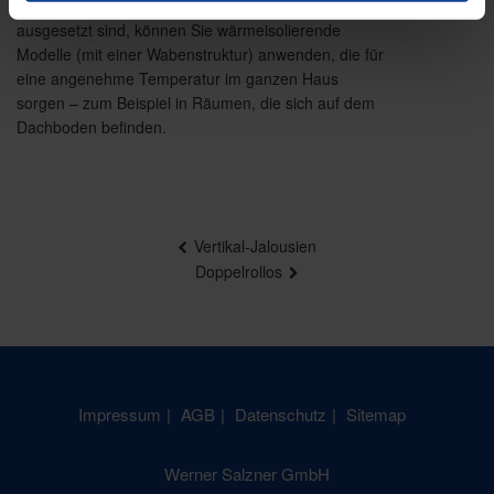
In Räumen, die starker Sonneneinstrahlung
ausgesetzt sind, können Sie wärmeisolierende
Modelle (mit einer Wabenstruktur) anwenden, die für
eine angenehme Temperatur im ganzen Haus
sorgen – zum Beispiel in Räumen, die sich auf dem
Dachboden befinden.
Beitragsnavigation
Vertikal-Jalousien
Doppelrollos
Impressum
AGB
Datenschutz
Sitemap
Werner Salzner GmbH