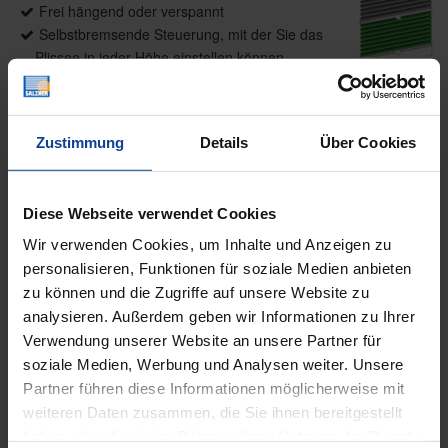
Frei hängend oder verspannt
Selbstbremsende Steuerung, mit der Sie das
Plissee in jeder Höhe einstellen können.
Leichtgängiger Betrieb von Plissees.
Sicherheit für Ihre Kinder
Sonderformen möglich
Zustimmung
Details
Über Cookies
Wabenplissees
Diese Webseite verwendet Cookies
Produktdetails
Wir verwenden Cookies, um Inhalte und Anzeigen zu
personalisieren, Funktionen für soziale Medien anbieten
max. Breite: 2300 mm
zu können und die Zugriffe auf unsere Website zu
max. Höhe: 4000 mm
analysieren. Außerdem geben wir Informationen zu Ihrer
max. Fläche: 6,00 m²
Verwendung unserer Website an unsere Partner für
Bedienung: Kette, Schnur, Griff, Griffleiste,
soziale Medien, Werbung und Analysen weiter. Unsere
Elektroantrieb
Partner führen diese Informationen möglicherweise mit
Führung: Optional, seitlich mit Seil
weiteren Daten zusammen, die Sie ihnen bereitgestellt
Anwendungsbereiche: Für Fenster, Dachfenster,
haben oder die sie im Rahmen Ihrer Nutzung der Dienste
Türen, Bildschirmarbeitsplätze