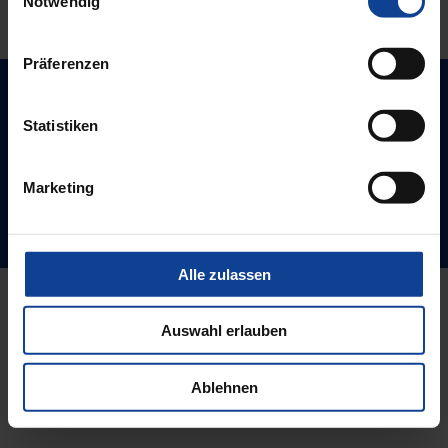
Notwendig
Beitrag
Präferenzen
Impressum
AGB
Datenschutz
Sitemap
Statistiken
Werner Salzner GmbH
Marketing
Mörfelder Landstr. 76
60598 Frankfurt am Main
Alle zulassen
Auswahl erlauben
Ablehnen