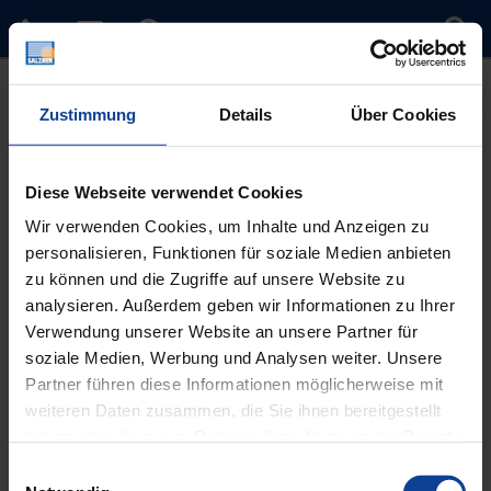
Zustimmung
Details
Über Cookies
Diese Webseite verwendet Cookies
Wir verwenden Cookies, um Inhalte und Anzeigen zu
personalisieren, Funktionen für soziale Medien anbieten
Sie sind hier:
Home
»
Timeline Slider
»
1995
zu können und die Zugriffe auf unsere Website zu
analysieren. Außerdem geben wir Informationen zu Ihrer
1995
Verwendung unserer Website an unsere Partner für
soziale Medien, Werbung und Analysen weiter. Unsere
Umwandlung in eine GmbH
Partner führen diese Informationen möglicherweise mit
weiteren Daten zusammen, die Sie ihnen bereitgestellt
Beitragsnavigation
haben oder die sie im Rahmen Ihrer Nutzung der Dienste
Vorheriger
1988
gesammelt haben.
Einwilligungsauswahl
Beitrag
Nächster
2006