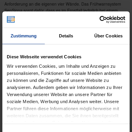
Anforderung an die eigenen vier Wände. Das Frühwarnsystem
SenSigna sorgt dafür, dass es im Ernstfall lediglich bei einem
Einbruchsversuch bleibt. SenSigna erfasst die Bewegung Ihrer
Außenjalousie, sind diese untypische, …
Zustimmung
Details
Über Cookies
„SENSIGNA:
WEITERLESEN
DAS
PLUS
AN
SICHERHEIT
Diese Webseite verwendet Cookies
FÜR
IHR
Wir verwenden Cookies, um Inhalte und Anzeigen zu
ZUHAUSE“
personalisieren, Funktionen für soziale Medien anbieten
zu können und die Zugriffe auf unsere Website zu
analysieren. Außerdem geben wir Informationen zu Ihrer
Verwendung unserer Website an unsere Partner für
soziale Medien, Werbung und Analysen weiter. Unsere
Partner führen diese Informationen möglicherweise mit
weiteren Daten zusammen, die Sie ihnen bereitgestellt
haben oder die sie im Rahmen Ihrer Nutzung der Dienste
gesammelt haben.
Einwilligungsauswahl