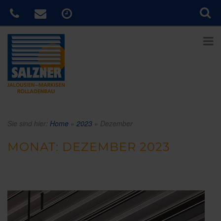
Sie sind hier:
Home
»
2023
»
Dezember
MONAT:
DEZEMBER 2023