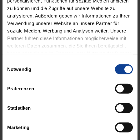
personalisieren, Funktionen für soziale Medien anbieten
zu können und die Zugriffe auf unsere Website zu
analysieren. Außerdem geben wir Informationen zu Ihrer
Verwendung unserer Website an unsere Partner für
Das könnte Sie auch interessieren
soziale Medien, Werbung und Analysen weiter. Unsere
Partner führen diese Informationen möglicherweise mit
weiteren Daten zusammen, die Sie ihnen bereitgestellt
haben oder die sie im Rahmen Ihrer Nutzung der Dienste
gesammelt haben.
Einwilligungsauswahl
Notwendig
Präferenzen
Statistiken
Marketing