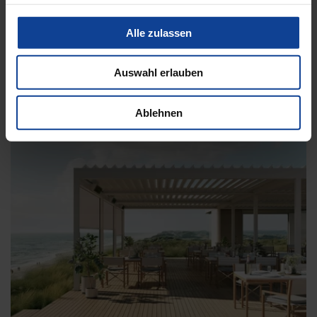
Alle zulassen
Glasdach Lamaxa L50 View
Auswahl erlauben
Ablehnen