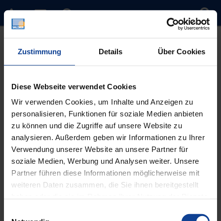
Zustimmung
Details
Über Cookies
Diese Webseite verwendet Cookies
Wir verwenden Cookies, um Inhalte und Anzeigen zu
personalisieren, Funktionen für soziale Medien anbieten
Sie sind hier:
Home
»
Timeline Slider
»
2012
zu können und die Zugriffe auf unsere Website zu
analysieren. Außerdem geben wir Informationen zu Ihrer
2012
Verwendung unserer Website an unsere Partner für
soziale Medien, Werbung und Analysen weiter. Unsere
Herr Sascha Schmalbach legt seine Meisterprüfung ab
Partner führen diese Informationen möglicherweise mit
weiteren Daten zusammen, die Sie ihnen bereitgestellt
Beitragsnavigation
haben oder die sie im Rahmen Ihrer Nutzung der Dienste
Vorheriger
2006
gesammelt haben.
Einwilligungsauswahl
Beitrag
Nächster
2019