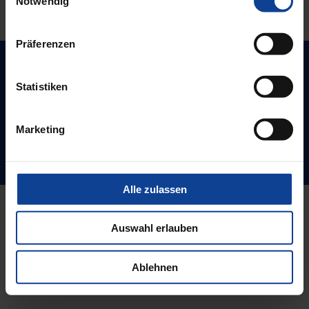
Notwendig
Beitrag
Präferenzen
Impressum
AGB
Datenschutz
Sitemap
Statistiken
Werner Salzner GmbH
Marketing
Mörfelder Landstr. 76
60598 Frankfurt am Main
Alle zulassen
Auswahl erlauben
Ablehnen