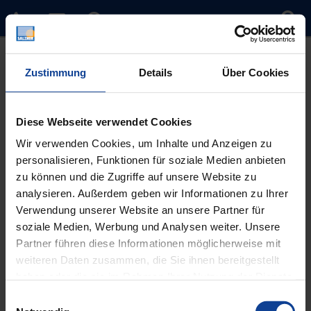
Zustimmung
Details
Über Cookies
Diese Webseite verwendet Cookies
Wir verwenden Cookies, um Inhalte und Anzeigen zu
personalisieren, Funktionen für soziale Medien anbieten
Sie sind hier:
Home
»
Timeline Slider
»
2019
zu können und die Zugriffe auf unsere Website zu
analysieren. Außerdem geben wir Informationen zu Ihrer
2019
Verwendung unserer Website an unsere Partner für
soziale Medien, Werbung und Analysen weiter. Unsere
55. Firmenjubiläum
Partner führen diese Informationen möglicherweise mit
weiteren Daten zusammen, die Sie ihnen bereitgestellt
Beitragsnavigation
haben oder die sie im Rahmen Ihrer Nutzung der Dienste
Vorheriger
2012
gesammelt haben.
Einwilligungsauswahl
Beitrag