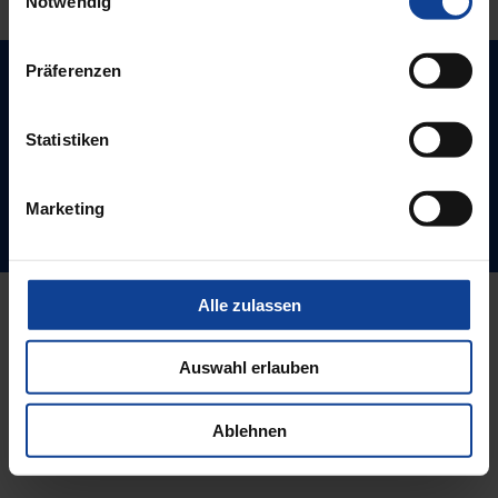
Notwendig
Präferenzen
Impressum
AGB
Datenschutz
Sitemap
Statistiken
Werner Salzner GmbH
Mörfelder Landstr. 76
Marketing
60598 Frankfurt am Main
Alle zulassen
Auswahl erlauben
Ablehnen