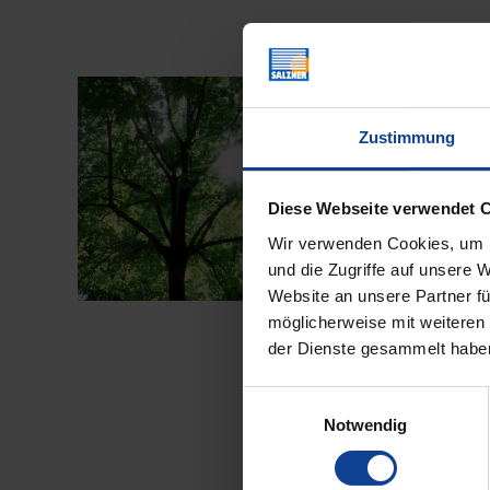
Ein Herz für Ih
Veröffentlicht
20. November 2017
Zustimmung
am
Bei den neuen SeaT
perfekt vereint. Zur 
der ganzen Welt ges
Diese Webseite verwendet 
zum dem …
Wir verwenden Cookies, um I
und die Zugriffe auf unsere 
„EIN
WEITERLESEN
Website an unsere Partner fü
HERZ
möglicherweise mit weiteren
FÜR
IHRE
der Dienste gesammelt habe
UMWELT“
Einwilligungsauswahl
Notwendig