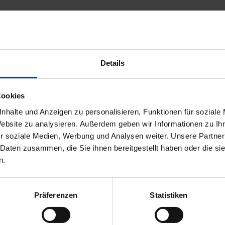
re Umwelt
Details
ex Stoffen von WAREMA werden Sonnenschutz und Umweltsc
Herstellung dieser Stoffe wird Plastik an Stränden und Küstenstr
ammelt. Es wird zu Fäden verarbeitet, die zusammen mit ander
Cookies
nhalte und Anzeigen zu personalisieren, Funktionen für soziale
Website zu analysieren. Außerdem geben wir Informationen zu I
r soziale Medien, Werbung und Analysen weiter. Unsere Partner
 Daten zusammen, die Sie ihnen bereitgestellt haben oder die s
n.
Präferenzen
Statistiken